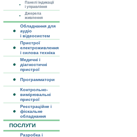
Панелі індикації
і управління
Джерела
живлення
Обладнання для
аудіо
і відеосистем
Пристрої
електроживлення
і силова техніка
Медичні і
діагностичні
пристрої
Программатори
Контрольно-
вимірювальні
пристрої
Реєстраційне і
фіскальне
обладнання
ПОСЛУГИ
Разробка і