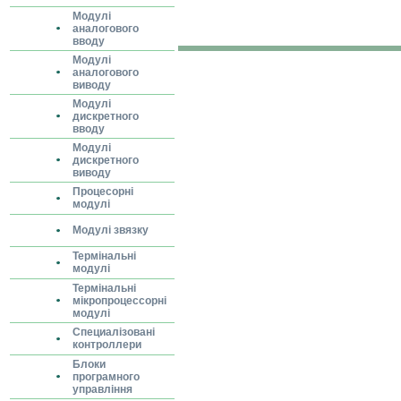
Модулі
аналогового
вводу
Модулі
аналогового
виводу
Модулі
дискретного
вводу
Модулі
дискретного
виводу
Процесорні
модулі
Модулі звязку
Термінальні
модулі
Термінальні
мікропроцессорні
модулі
Специалізовані
контроллери
Блоки
програмного
управління